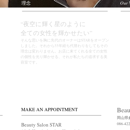
​理念
Our 
e
“夜空に輝く星のように
“We 
g in
star 
全ての女性を輝かせたい”
​そんな思いを胸に先代のオーナーはSTARをオープン
With 
しました。それから55年経ち代替わりをしてもその
Salon 
理念は変わりません。お店に来てくれる全ての女性
and ev
の個性を光り輝かせる、それが私たちの追求する美
philo
容室です。
work t
makin
to the
Beau
MAKE AN APPOINTMENT
岡山県倉
086-42
Beauty Salon STAR