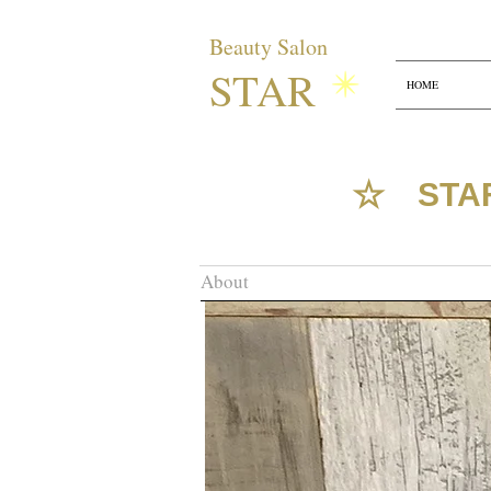
Beauty Salon
​STAR
HOME
​ ☆ ST
About