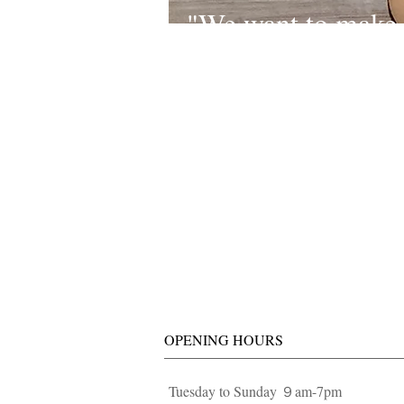
"We want to make
every woman shin
like a star sparklin
the night sky！"
OPENING HOURS
Tuesday to Sunday ９am-7pm