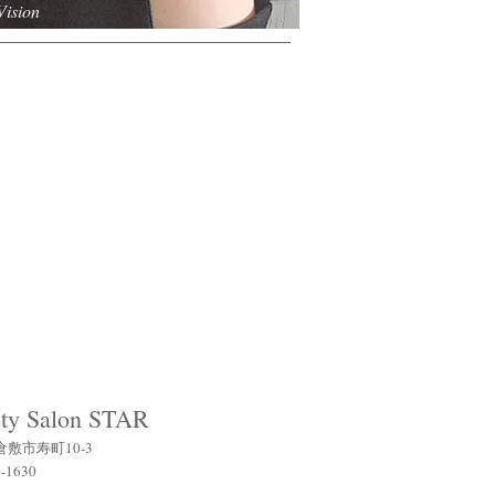
Vision
want to make every woman shine like a
sparkling in the night sky!
”
that dream in mind, our founder opened Beauty
STAR. Fifty five years have passed since then
en though the salon has changed hands this
sophy remains the same. Everyday at STAR we
irelessly towards the pursuit of our goal of
g the individuality of every woman who comes
 salon shine.
ty Salon STAR
敷市寿町10-3
2-1630